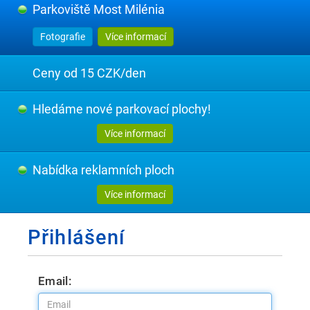
Parkoviště Most Milénia
Fotografie
Více informací
Ceny od 15 CZK/den
Hledáme nové parkovací plochy!
Více informací
Nabídka reklamních ploch
Více informací
Přihlášení
Email: