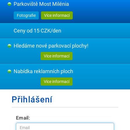
Parkoviště Most Milénia
Fotografie
Více informací
Ceny od 15 CZK/den
Hledáme nové parkovací plochy!
Více informací
Nabídka reklamních ploch
Více informací
Přihlášení
Email: